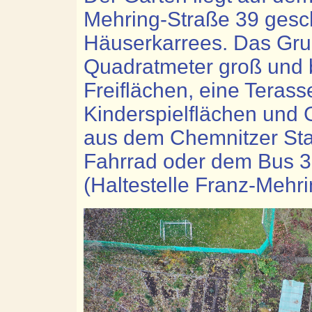
Mehring-Straße 39 gesch
Häuserkarrees. Das Grun
Quadratmeter groß und b
Freiflächen, eine Terasse
Kinderspielflächen und 
aus dem Chemnitzer Sta
Fahrrad oder dem Bus 3
(Haltestelle Franz-Mehri